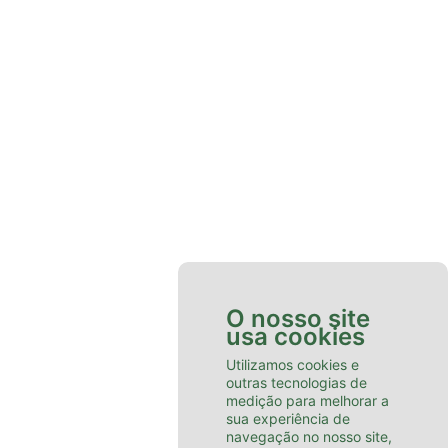
ARMARIO-MISTO
ARMARIOS MELAMINA
ARMARIO-VERSAO-4
ARM-BETTER-790X1000
O nosso site
ARMARIO PERSIANA
usa cookies
Utilizamos cookies e
outras tecnologias de
medição para melhorar a
sua experiência de
ARQUIVO-OFICIO-4-GAVETAS-PREPARADO-PARA-BOLSAS-
navegação no nosso site,
E-COMPRESORES