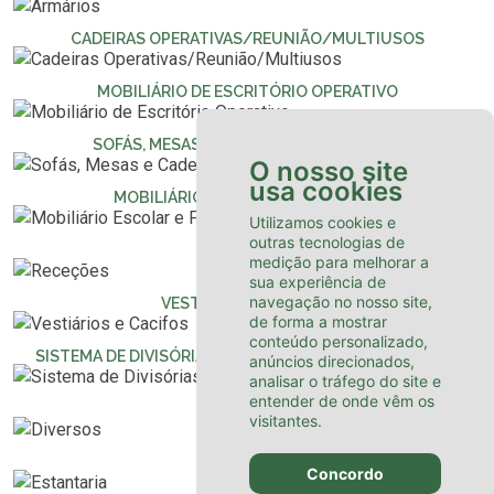
CADEIRAS OPERATIVAS/REUNIÃO/MULTIUSOS
MOBILIÁRIO DE ESCRITÓRIO OPERATIVO
SOFÁS, MESAS E CADEIRÕES DE RECEÇÃO
O nosso site
usa cookies
MOBILIÁRIO ESCOLAR E FORMAÇÃO
Utilizamos cookies e
outras tecnologias de
RECEÇÕES
medição para melhorar a
sua experiência de
navegação no nosso site,
VESTIÁRIOS E CACIFOS
de forma a mostrar
conteúdo personalizado,
SISTEMA DE DIVISÓRIAS INTEIROS EM VIDRO E ALUMÍNIO
anúncios direcionados,
analisar o tráfego do site e
entender de onde vêm os
DIVERSOS
visitantes.
ESTANTARIA
Concordo